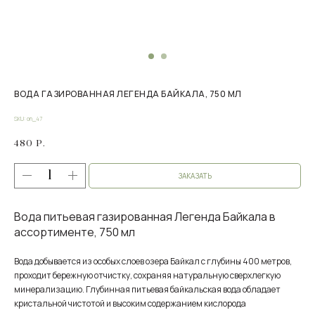
ВОДА ГАЗИРОВАННАЯ ЛЕГЕНДА БАЙКАЛА, 750 МЛ
SKU:
on_47
480
Р.
ЗАКАЗАТЬ
Вода питьевая газированная Легенда Байкала в
ассортименте, 750 мл
Вода добывается из особых слоев озера Байкал с глубины 400 метров,
проходит бережную отчистку, сохраняя натуральную сверхлегкую
минерализацию. Глубинная питьевая байкальская вода обладает
кристальной чистотой и высоким содержанием кислорода