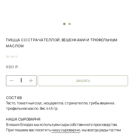
ПИЦЦА СО СТРАЧАТЕЛЛОЙ, ВЕШЕНКАМИ И ТРЮФЕЛЬНЫМ
МАСЛОМ
SKU:
on_12
920
Р.
ЗАКАЗАТЬ
СОСТАВ
Тесто, томатный соус, моцарелла, страчателла, грибы вешенки,
трюфельное масло. Вес 445 гр.
НАША СЫРОВАРНЯ
В наших блюдах мы используем сыры собственного производства.
Приглашаем вас посетить
нашу сыроварню
, мы всегда рады гостям