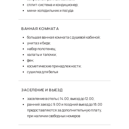
сплит-система и кондиционер;
мини-холодильник и посуда
ВАННАЯ КОМНАТА
большая ванная комната с душевой кабиной;
унитаз и биде;
набор полотенец;
халаты и тапочки;
фен;
косметические принадлежности;
сушилка для белья
ЗАСЕЛЕНИЕ И ВЫЕЗД
заселение в отель с 14.00, выезд до 12.00;
ранний заезд с 9.00 и поздний выезд до 18.00
предоставляются за дополнительную плату,
при наличии свободных номеров