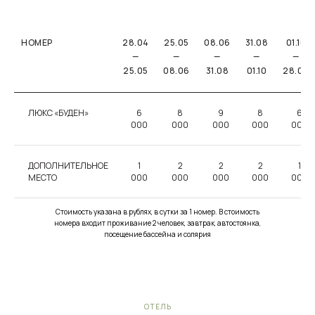
НОМЕР
28.04
25.05
08.06
31.08
01.10
—
—
—
—
—
25.05
08.06
31.08
01.10
28.04
ЛЮКС «БУДЕН»
6
8
9
8
6
000
000
000
000
000
ДОПОЛНИТЕЛЬНОЕ
1
2
2
2
1
МЕСТО
000
000
000
000
000
Стоимость указана в рублях, в сутки за 1 номер. В стоимость
номера входит проживание 2 человек, завтрак, автостоянка,
посещение бассейна и солярия
ОТЕЛЬ