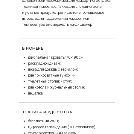
оснащен всей необходимой для комфортного отдыха
техникой и мебелью. Также для спокойного сна
и уюта мы предусмотрели светонепроницаемые
шторы, а для поддержания комфортной
температуры в номере есть кондиционер
В НОМЕРЕ
двуспальная кровать 170х190 см;
раскладной диван;
шкаф для одежды с зеркалом;
две прикроватные тумбочки;
туалетный столик и стул;
два кресла и журнальный столик
вешалка
ТЕХНИКА И УДОБСТВА
бесплатный Wi-Fi;
цифровое телевидение (ЖК-телевизор);
сейф с электронным замком;