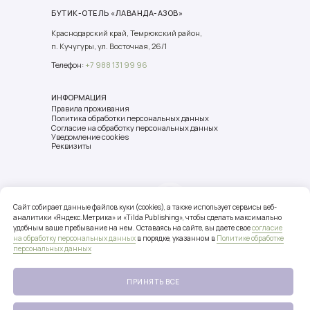
БУТИК-ОТЕЛЬ «ЛАВАНДА-АЗОВ»
Краснодарский край, Темрюкский район,
п. Кучугуры, ул. Восточная, 26/1
Телефон:
+7 988 131 99 96
ИНФОРМАЦИЯ
Правила проживания
Политика обработки персональных данных
Согласие на обработку персональных данных
Уведомление cookies
Реквизиты
Сайт собирает данные файлов куки (cookies), а также использует сервисы веб-
РЕСТОРАН ON CHEESE
аналитики «Яндекс.Метрика» и «Tilda Publishing», чтобы сделать максимально
удобным ваше пребывание на нем. Оставаясь на сайте, вы даете свое
согласие
Краснодарский край, Темрюкский
на обработку персональных данных
в порядке, указанном в
Политике обработке
район, п. Кучугуры, ул. Восточная, 26/1
персональных данных
Телефон:
+7 988 136 98 98
ПРИНЯТЬ ВСE
СЫРОВАРНЯ ON CHEESE