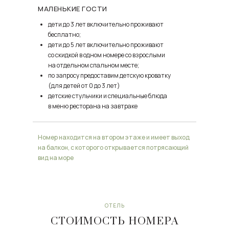
МАЛЕНЬКИЕ ГОСТИ
дети до 3 лет включительно проживают
бесплатно;
дети до 5 лет включительно проживают
со скидкой в одном номере со взрослыми
на отдельном спальном месте;
по запросу предоставим детскую кроватку
(для детей от 0 до 3 лет)
детские стульчики и специальные блюда
в меню ресторана на завтраке
Номер находится на втором этаже и имеет выход
на балкон, с которого открывается потрясающий
вид на море
ОТЕЛЬ
СТОИМОСТЬ НОМЕРА